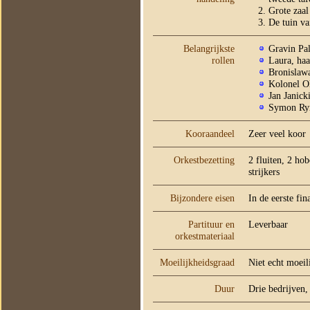
Grote zaal
De tuin va
Belangrijkste
Gravin Pa
rollen
Laura, haa
Bronislawa
Kolonel O
Jan Janick
Symon Ry
Kooraandeel
Zeer veel koor
Orkestbezetting
2 fluiten, 2 ho
strijkers
Bijzondere eisen
In de eerste fin
Partituur en
Leverbaar
orkestmateriaal
Moeilijkheidsgraad
Niet echt moeil
Duur
Drie bedrijven,