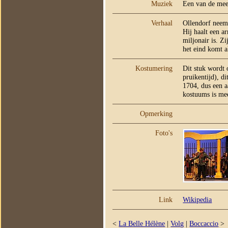
Muziek
Een van de mees
Verhaal
Ollendorf neem
Hij haalt een 
miljonair is. Z
het eind komt a
Kostumering
Dit stuk wordt 
pruikentijd), di
1704, dus een a
kostuums is mee
Opmerking
Foto's
Link
Wikipedia
<
La Belle Hélène
|
Volg
|
Boccaccio
>