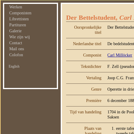
Werken
Componisten
Der Bettelstudent,
Carl 
Librettisten
Partituren
Oorspronkelijke
Der Bettelstude
Galerie
titel
Wie zijn wij
Contact
Nederlandse titel
De bedelstuden
Mail ons
Colofon
Componist
Carl Millöcker
Tekstdichter
F. Zell (pseud
English
Vertaling
Joop C.G. Fran
Genre
Operette in drie
Première
6 december 18
Tijd van handeling
1704 in de Pool
Saksen
Plaats van
eerste taf
handeling
tweede taf