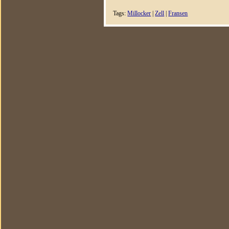
Tags:
Millocker
|
Zell
|
Fransen