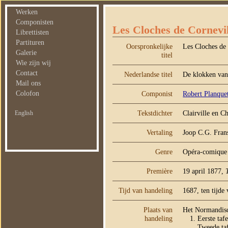
Werken
Componisten
Les Cloches de Cornevi
Librettisten
Partituren
Oorspronkelijke
Les Cloches de
Galerie
titel
Wie zijn wij
Contact
Nederlandse titel
De klokken van
Mail ons
Colofon
Componist
Robert Planque
Tekstdichter
Clairville en C
English
Vertaling
Joop C.G. Fran
Genre
Opéra-comique i
Première
19 april 1877,
Tijd van handeling
1687, ten tijd
Plaats van
Het Normandisc
handeling
Eerste taf
Tweede taf