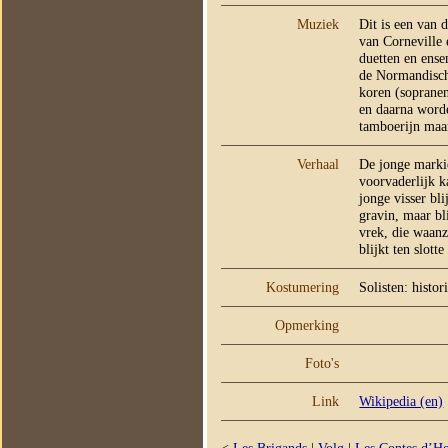
Muziek
Dit is een van 
van Corneville 
duetten en ense
de Normandisch
koren (sopranen
en daarna worde
tamboerijn maa
Verhaal
De jonge mark
voorvaderlijk k
jonge visser bli
gravin, maar bl
vrek, die waanz
blijkt ten slot
Kostumering
Solisten: histo
Opmerking
Foto's
Link
Wikipedia (en)
<
Les Brigands
|
Volg
|
Les Contes d’H