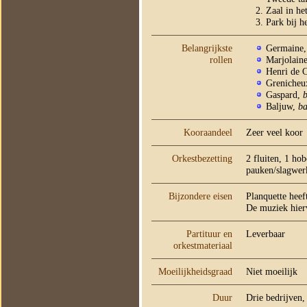
Zaal in he
Park bij h
Belangrijkste
Germaine
rollen
Marjolain
Henri de 
Grenicheu
Gaspard,
Baljuw,
ba
Kooraandeel
Zeer veel koor
Orkestbezetting
2 fluiten, 1 ho
pauken/slagwerk
Bijzondere eisen
Planquette heef
De muziek hierv
Partituur en
Leverbaar
orkestmateriaal
Moeilijkheidsgraad
Niet moeilijk
Duur
Drie bedrijven,