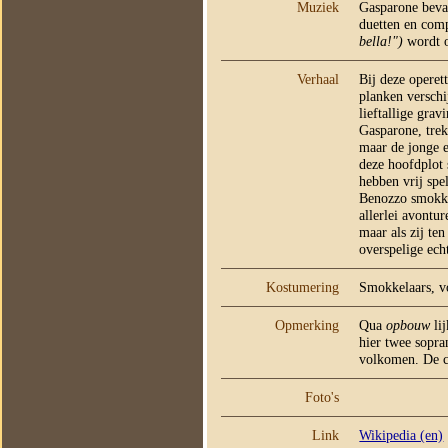
Muziek
Gasparone beva
duetten en com
bella!")
wordt o
Verhaal
Bij deze operet
planken verschi
lieftallige gra
Gasparone, trek
maar de jonge 
deze hoofdplot 
hebben vrij spe
Benozzo smokke
allerlei avontu
maar als zij te
overspelige ech
Kostumering
Smokkelaars, vo
Opmerking
Qua
opbouw
lij
hier twee sopra
volkomen. De c
Foto's
Link
Wikipedia (en)