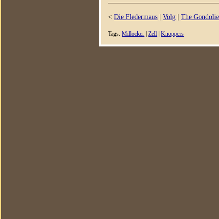
<
Die Fledermaus
|
Volg
|
The Gondolie
Tags:
Millocker
|
Zell
|
Knoppers