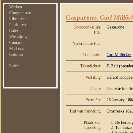
Werken
Componisten
Gasparone,
Carl Millöc
Librettisten
Partituren
Oorspronkelijke
Gasparone
Galerie
titel
Wie zijn wij
Contact
Nederlandse titel
Mail ons
Colofon
Componist
Carl Millöcker
Tekstdichter
F. Zell (pseud
English
Vertaling
Gerard Knoppe
Genre
Operette in dri
Première
26 January 188
Tijd van handeling
Omstreeks 182
Plaats van
De herberg
handeling
Ten huize 
Plein in S