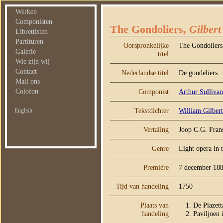
Werken
Componisten
The Gondoliers,
Gilbert
Librettisten
Partituren
Oorspronkelijke
The Gondoliers
Galerie
titel
Wie zijn wij
Contact
Nederlandse titel
De gondeliers
Mail ons
Colofon
Componist
Arthur Sulliva
Tekstdichter
William Gilber
English
Vertaling
Joop C.G. Fran
Genre
Light opera in 
Première
7 december 18
Tijd van handeling
1750
Plaats van
De Piazett
handeling
Paviljoen 