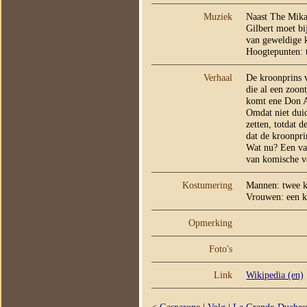
Muziek
Naast The Mikad
Gilbert moet bi
van geweldige ko
Hoogtepunten: t
Verhaal
De kroonprins v
die al een zoon
komt ene Don A
Omdat niet duid
zetten, totdat d
dat de kroonpri
Wat nu? Een va
van komische v
Kostumering
Mannen: twee ko
Vrouwen: een ko
Opmerking
Foto's
Link
Wikipedia (en)
<
Gasparone
|
Volg
|
La Grande-Duchess