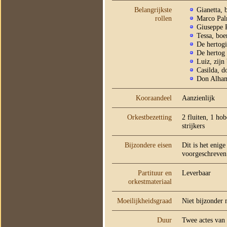
Belangrijkste
Gianetta, 
rollen
Marco Pal
Giuseppe P
Tessa, boe
De hertog
De hertog
Luiz, zijn
Casilda, d
Don Alhamb
Kooraandeel
Aanzienlijk
Orkestbezetting
2 fluiten, 1 ho
strijkers
Bijzondere eisen
Dit is het enig
voorgeschreven
Partituur en
Leverbaar
orkestmateriaal
Moeilijkheidsgraad
Niet bijzonder 
Duur
Twee actes van