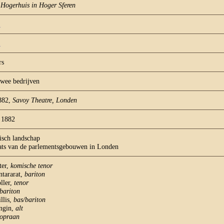
 Hogerhuis in Hoger Sferen
n
t
rs
twee bedrijven
882,
Savoy Theatre, Londen
 1882
isch landschap
ats van de parlementsgebouwen in Londen
ter,
komische tenor
tararat,
bariton
ller,
tenor
bariton
llis,
bas/bariton
ngin,
alt
sopraan