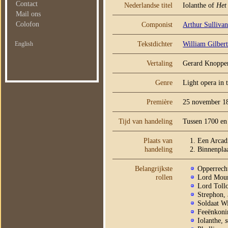
Contact
Nederlandse titel
Iolanthe of
Het
Mail ons
Colofon
Componist
Arthur Sulliva
Tekstdichter
William Gilber
English
Vertaling
Gerard Knoppe
Genre
Light opera in 
Première
25 november 1
Tijd van handeling
Tussen 1700 en
Plaats van
Een Arcad
handeling
Binnenpla
Belangrijkste
Opperrech
rollen
Lord Moun
Lord Tollo
Strephon,
Soldaat Wi
Feeënkoni
Iolanthe,