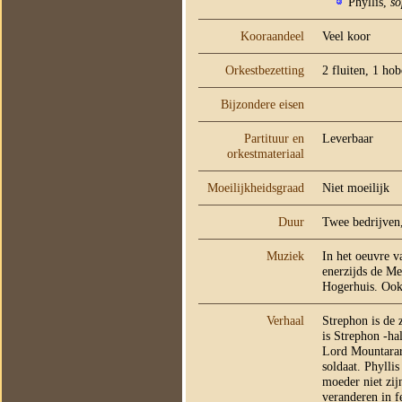
Phyllis,
s
Kooraandeel
Veel koor
Orkestbezetting
2 fluiten, 1 ho
Bijzondere eisen
Partituur en
Leverbaar
orkestmateriaal
Moeilijkheidsgraad
Niet moeilijk
Duur
Twee bedrijven
Muziek
In het oeuvre v
enerzijds de Me
Hogerhuis. Ook 
Verhaal
Strephon is de 
is Strephon -ha
Lord Mountarara
soldaat. Phylli
moeder niet zij
veranderen in f