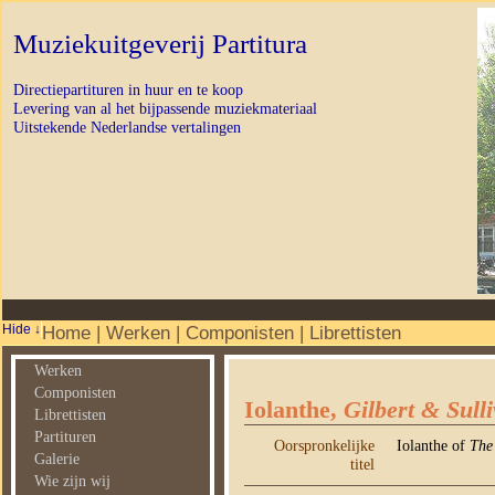
Muziekuitgeverij Partitura
Directiepartituren in huur en te koop
Levering van al het bijpassende muziekmateriaal
Uitstekende Nederlandse vertalingen
Home
|
Werken
|
Componisten
|
Librettisten
Werken
Componisten
Iolanthe,
Gilbert & Sull
Librettisten
Partituren
Oorspronkelijke
Iolanthe of
The
Galerie
titel
Wie zijn wij