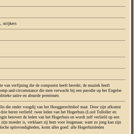
 strijkers
te van verfijning die de componist heeft bereikt; de muziek heeft
e pomp-and-circumstance die men verwacht bij een parodie op het Engelse
litieke satire en absurde premissen.
llis die onder voogdij van het Hooggerechtshof staat. Door zijn afkomst
g drie heren verliefd: twee leden van het Hogerhuis (Lord Tolloller en
gin betovert de leden van het Hogerhuis en wordt zelf verliefd op een
 zijn moeder is, verklaart zij hem voor leugenaar, want zo jong kan zijn
ridische spitsvondigheden, komt alles goed: alle Hogerhuisleden