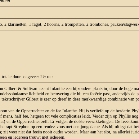
opraan
bo, 2 klarinetten, 1 fagot, 2 hoorns, 2 trompetten, 2 trombones, pauken/slagwerk,
, totale duur: ongeveer 2½ uur
an Gilbert & Sullivan neemt Iolanthe een bijzondere plaats in, door de hoge ma
ndelssohniaanse lichtheid en betovering die bij een feeërie past, anderzijds d
tekstschrijver Gilbert is zeer op dreef in deze merkwaardige combinatie van po
zoon van de Opperrechter en de fee Iolanthe. Hij is verliefd op de herderin Phy
lf mens, half fee, hetgeen tot vele complicaties leidt. Verder zijn op Phyllis no
t) en de Opperrechter zelf. Er volgen de dolste verwikkelingen. De feeënkonin
s betrapt Strephon op een rendez-vous met een jongedame. Als hij uitlegt dat het
n; zij weet niet dat feeën nooit ouder worden. Maar aan het slot, na allerlei ju
eeën en iedereen trouwt met iedereen.