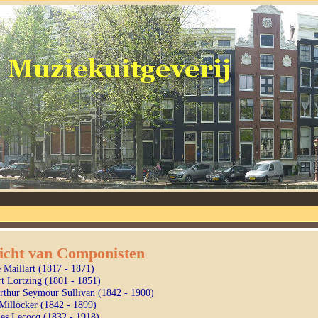
icht van Componisten
 Maillart (1817 - 1871)
t Lortzing (1801 - 1851)
Arthur Seymour Sullivan (1842 - 1900)
Millöcker (1842 - 1899)
les Lecocq (1832 - 1918)