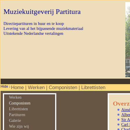
Muziekuitgeverij Partitura
Directiepartituren in huur en te koop
Levering van al het bijpassende muziekmateriaal
Uitstekende Nederlandse vertalingen
Home
|
Werken
|
Componisten
|
Librettisten
Werken
Overz
Componisten
Librettisten
Aimé
Alber
Partituren
Sir 
Galerie
Carl 
Wie zijn wij
Char