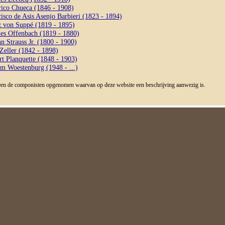
rico Chueca (1846 - 1908)
isco de Asis Asenjo Barbieri (1823 - 1894)
z von Suppé (1819 - 1895)
ues Offenbach (1819 - 1880)
n Strauss Jr. (1800 - 1900)
Zeller (1842 - 1898)
t Planquette (1848 - 1903)
em Woestenburg (1948 - ...)
lleen de componisten opgenomen waarvan op deze website een beschrijving aanwezig is.