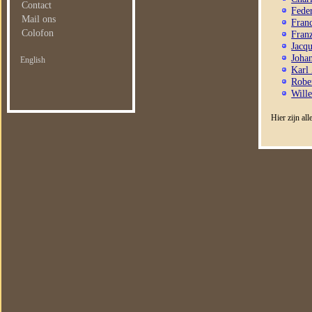
Contact
Fede
Mail ons
Franc
Colofon
Fran
Jacq
Johan
English
Karl 
Rober
Will
Hier zijn a