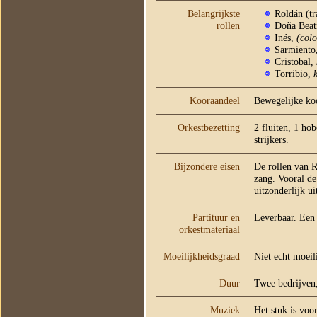
Belangrijkste
Roldán (tr
rollen
Doña Beat
Inés,
(col
Sarmiento
Cristobal,
Torribio,
Kooraandeel
Bewegelijke koo
Orkestbezetting
2 fluiten, 1 ho
strijkers.
Bijzondere eisen
De rollen van R
zang. Vooral de
uitzonderlijk ui
Partituur en
Leverbaar. Een 
orkestmateriaal
Moeilijkheidsgraad
Niet echt moeil
Duur
Twee bedrijven
Muziek
Het stuk is voo