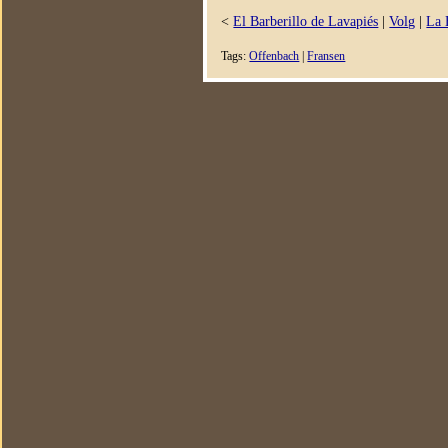
<
El Barberillo de Lavapiés
|
Volg
|
La 
Tags:
Offenbach
|
Fransen