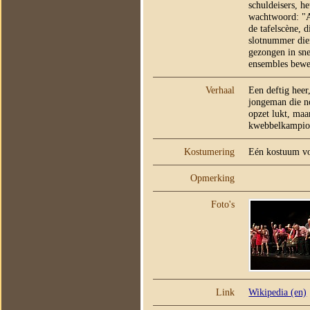
schuldeisers, h
wachtwoord: "Ah
de tafelscène, 
slotnummer die
gezongen in sne
ensembles bew
Verhaal
Een deftig heer
jongeman die no
opzet lukt, maa
kwebbelkampio
Kostumering
Eén kostuum vo
Opmerking
Foto's
Link
Wikipedia (en)