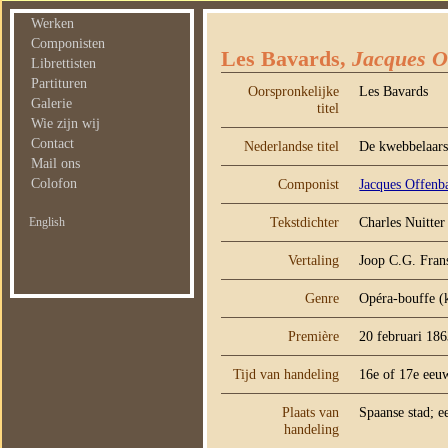
Werken
Componisten
Les Bavards,
Jacques O
Librettisten
Partituren
Oorspronkelijke
Les Bavards
Galerie
titel
Wie zijn wij
Contact
Nederlandse titel
De kwebbelaar
Mail ons
Colofon
Componist
Jacques Offenb
Tekstdichter
Charles Nuitter
English
Vertaling
Joop C.G. Fran
Genre
Opéra-bouffe (
Première
20 februari 18
Tijd van handeling
16e of 17e eeuw
Plaats van
Spaanse stad; ee
handeling