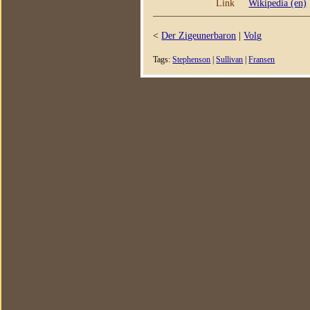
Link
Wikipedia (en)
<
Der Zigeunerbaron
|
Volg
Tags:
Stephenson
|
Sullivan
|
Fransen