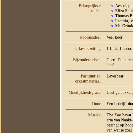
Belangrijkste
Aesculapiu
rollen
Eliza Smi
Thomas B
Laetitia,
s
Mr. Grinde
Kooraandeel
Veel koor
Orkestbezetting
1 fluit, 1 hobo
Bijzondere eisen
Geen. De berenk
heeft.
Partituur en
Leverbaar
orkestmateriaal
Moeilijkheidsgraad
Heel gemakkeli
Duur
Een bedrijf, du
Muziek
The Zoo bevat h
aria van Nanki
bezingt op hoog
van wat je zoal