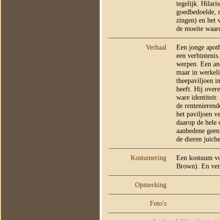
tegelijk. Hilari
goedbedoelde, m
zingen) en het 
de moeite waar
Verhaal
Een jonge apoth
een verbintenis
werpen. Een an
maar in werkeli
theepaviljoen in
heeft. Hij over
ware identiteit
de rentenierend
het paviljoen v
daarop de hele 
aanbedene geen 
de dieren juich
Kostumering
Een kostuum vo
Brown). En ver
Opmerking
Foto's