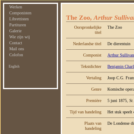
Werken
Componisten
The Zoo,
Arthur Sulliva
Librettisten
Partituren
Oorspronkelijke
The Zoo
Galerie
titel
Wie zijn wij
Contact
Nederlandse titel
De dierentuin
Mail ons
Colofon
Componist
Arthur Sulliva
Tekstdichter
Benjamin Charl
English
Vertaling
Joop C.G. Fran
Genre
Komische opera 
Première
5 juni 1875,
St
Tijd van handeling
Het stuk speelt
Plaats van
De Londense die
handeling