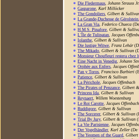
Die Fledermaus
,
Johann Strauss Jr
Gasparone
,
Karl Millöcker
The Gondoliers
,
Gilbert & Sulliva
La Grande-Duchesse de Gérolstein
La Gran Via
,
Federico Chueca
(De
H.M.S. Pinafore
,
Gilbert & Sulliv
L'Île de Tulipatan
,
Jacques Offenb
Iolanthe
,
Gilbert & Sullivan
Die lustige Witwe
,
Franz Lehár
(D
The Mikado
,
Gilbert & Sullivan
(D
Monsieur Choufleuri restera chez lu
Eine Nacht in Venedig
,
Johann Stra
Orphée aux Enfers
,
Jacques Offen
Pan y Toros
,
Francisco Barbieri
(B
Patience
,
Gilbert & Sullivan
La Périchole
,
Jacques Offenbach
The Pirates of Penzance
,
Gilbert &
Princess Ida
,
Gilbert & Sullivan
Reynaert
,
Willem Woestenburg
Le Roi Carotte
,
Jacques Offenbac
Ruddigore
,
Gilbert & Sullivan
The Sorcerer
,
Gilbert & Sullivan
(
Trial By Jury
,
Gilbert & Sullivan
(
La Vie Parisienne
,
Jacques Offenb
Der Vogelhändler
,
Karl Zeller
(De 
The Yeomen of the Guard
,
Gilbert