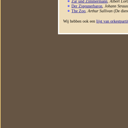
Zar und Zimmermann
,
Albert Lort
Der Zigeunerbaron
,
Johann Strauss
The Zoo
,
Arthur Sullivan
(De dier
Wij hebben ook een
lijst van orkestpart