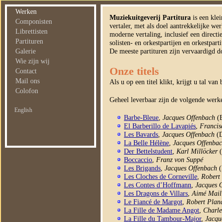
Werken
Muziekuitgeverij Partitura
is een klei
Componisten
vertaler, met als doel aantrekkelijke we
Librettisten
moderne vertaling, inclusief een directie
Partituren
solisten- en orkestpartijen en orkestpar
Galerie
De meeste partituren zijn vervaardigd doo
Wie zijn wij
Onze titels
Contact
Mail ons
Als u op een titel klikt, krijgt u tal va
Colofon
Geheel leverbaar zijn de volgende werk
English
Barbe-Bleue
,
Jacques Offenbach
(B
El Barberillo de Lavapiés
,
Francis
Les Bavards
,
Jacques Offenbach
(D
La Belle Hélène
,
Jacques Offenba
Der Bettelstudent
,
Karl Millöcker
(
Boccaccio
,
Franz von Suppé
Les Brigands
,
Jacques Offenbach
(
Les Cloches de Corneville
,
Robert
Les Contes d’Hoffmann
,
Jacques 
Les Dragons de Villars
,
Aimé Mail
Le Fiancé de Margot
,
Robert Plan
La Fille de Madame Angot
,
Charle
La Fille du Tambour-Major
,
Jacqu